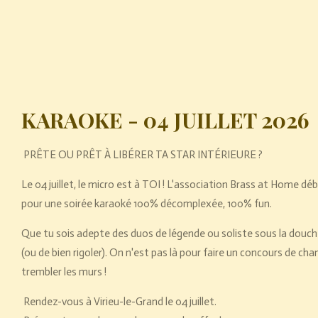
KARAOKE - 04 JUILLET 2026
PRÊTE OU PRÊT À LIBÉRER TA STAR INTÉRIEURE ?
Le 04 juillet, le micro est à TOI ! L'association Brass at Home dé
pour une soirée karaoké 100% décomplexée, 100% fun.
Que tu sois adepte des duos de légende ou soliste sous la douche, 
(ou de bien rigoler). On n'est pas là pour faire un concours de chan
trembler les murs !
Rendez-vous à Virieu-le-Grand le 04 juillet.