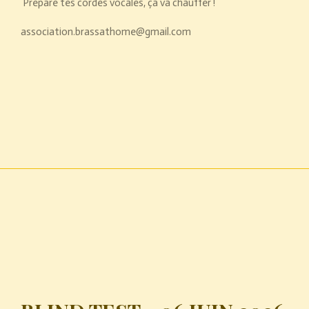
Prépare tes cordes vocales, ça va chauffer !
association.brassathome@gmail.com